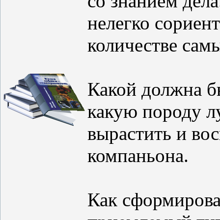
со знанием дел
нелегко сориен
количестве сам
Какой должна б
какую породу л
вырастить и во
компаньона.
Как сформирова