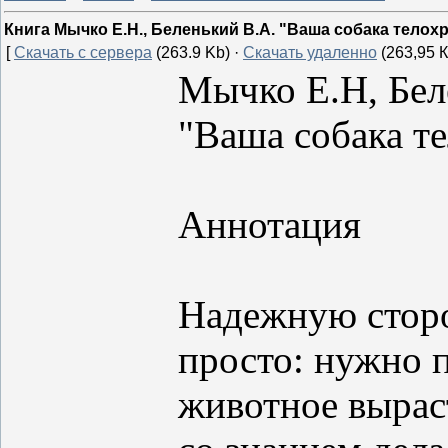
Книга Мычко Е.Н., Беленький В.А. "Ваша собака телох
[
Скачать с сервера
(263.9 Kb) ·
Скачать удаленно
(263,95 К
Мычко Е.Н, Бел
"Ваша собака т
Аннотация
Надежную сторо
просто: нужно 
животное вырас