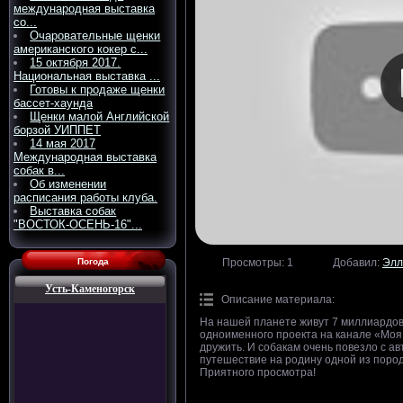
международная выставка
со...
Очаровательные щенки
американского кокер с...
15 октября 2017.
Национальная выставка ...
Готовы к продаже щенки
бассет-хаунда
Щенки малой Английской
борзой УИППЕТ
14 мая 2017
Международная выставка
собак в...
Об изменении
расписания работы клуба.
Выставка собак
"ВОСТОК-ОСЕНЬ-16"...
Погода
Просмотры
: 1
Добавил
:
Элл
Усть-Каменогорск
Описание материала
:
На нашей планете живут 7 миллиардов 
одноименного проекта на канале «Моя П
дружить. И собакам очень повезло с ав
путешествие на родину одной из пород
Приятного просмотра!