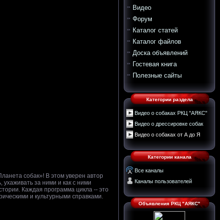
Видео
Форум
Каталог статей
Каталог файлов
Доска объявлений
Гостевая книга
Полезные сайты
Категории раздела
Видео о собаках РКЦ "АЯКС"
Видео о дрессировке собак
Видео о собаках от А до Я
Категории канала
Все каналы
Планета собак»! В этом уверен автор
Каналы пользователей
 ухаживать за ними и как с ними
стории. Каждая программа цикла -- это
рическими и культурными справками.
Объявления РКЦ "АЯКС"