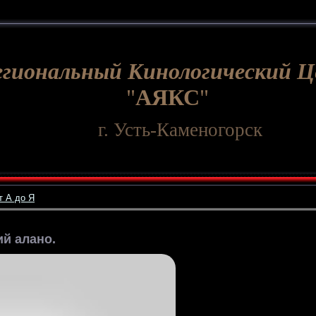
егиональный Кинологический 
"
АЯКС
"
г. Усть-Каменогорск
т А до Я
ий алано.