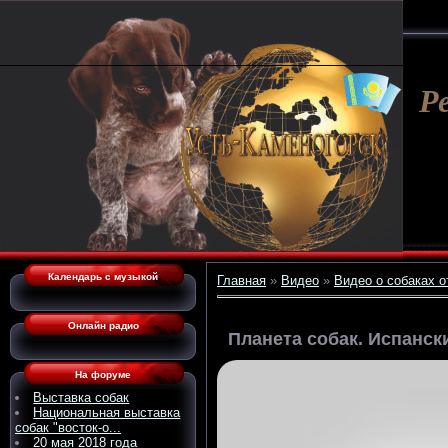
Р
Календарь с музыкой
Главная
»
Видео
»
Видео о собаках о
Онлайн радио
Планета собак. Испанск
На форуме
Выставка собак
Национальная выставка
собак "восток-о...
20 мая 2018 года