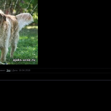
бавил:
Элл
| Дата:
19.04.2018