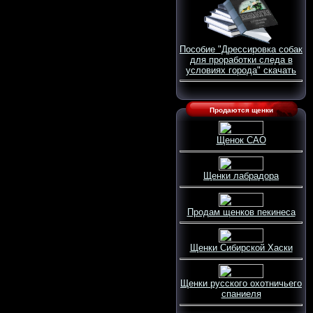
Пособие "Дрессировка собак
для проработки следа в
условиях города" скачать
Продаются щенки
Щенок САО
Щенки лабрадора
Продам щенков пекинеса
Щенки Сибирской Хаски
Щенки русского охотничьего
спаниеля