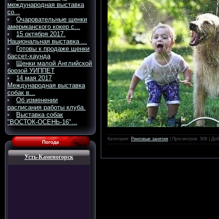
международная выставка
со...
Очаровательные щенки
американского кокер с...
15 октября 2017.
Национальная выставка ...
Готовы к продаже щенки
бассет-хаунда
Щенки малой Английской
борзой УИППЕТ
14 мая 2017
Международная выставка
собак в...
Об изменении
расписания работы клуба.
Выставка собак
"ВОСТОК-ОСЕНЬ-16"...
Категория:
Ринговые занятия
| Просмотров: 508 | До
Погода
Усть-Каменогорск