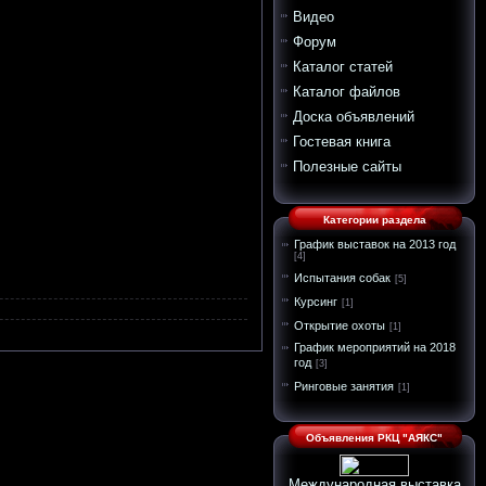
Видео
Форум
Каталог статей
Каталог файлов
Доска объявлений
Гостевая книга
Полезные сайты
Категории раздела
График выставок на 2013 год
[4]
Испытания собак
[5]
Курсинг
[1]
Открытие охоты
[1]
График мероприятий на 2018
год
[3]
Ринговые занятия
[1]
Объявления РКЦ "АЯКС"
Международная выставка