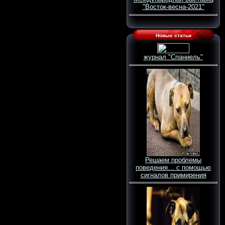
"Восток-весна-2021"
Новые статьи
журнал "Спаниель"
Решаем проблемы
поведения… с помощью
сигналов примирения