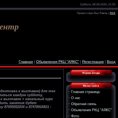
Суббота, 08.08.2026, 21:53
Приветствую Вас
Гость
|
RSS
Центр
Главная
|
Обьявления РКЦ "АЯКС"
|
Регистрация
|
Вход
Форма входа
Меню сайта
дготовка к выставке) для тех
Главная страница
диться каждую субботу,
О нас
к выставке + начальный курс
одить занятия будет
Обратная связь
7055052034 и 87478916921 -
Объявления РКЦ "АЯКС"
Фото