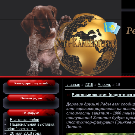
Р
Календарь с музыкой
Главная
»
2018
»
Апрель
»
19
Ринговые занятия (подготовка к
Онлайн радио
Дорогие друзья! Рады вам сообщ
кто зарегистрировался на выста
стоимость занятия - 1000 тенге
На форуме
послушания! Занятия будут прох
Выставка собак
инструктор-фигурант Гринкевич 
Национальная выставка
Полина.
собак "восток-о...
20 мая 2018 года