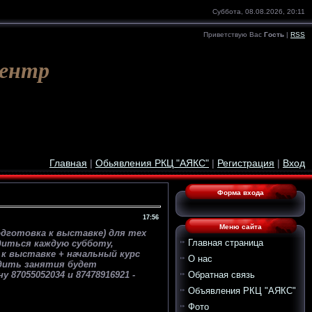
Суббота, 08.08.2026, 20:11
Приветствую Вас
Гость
|
RSS
Центр
Главная
|
Обьявления РКЦ "АЯКС"
|
Регистрация
|
Вход
Форма входа
17:56
Меню сайта
дготовка к выставке) для тех
Главная страница
диться каждую субботу,
к выставке + начальный курс
О нас
одить занятия будет
Обратная связь
7055052034 и 87478916921 -
Объявления РКЦ "АЯКС"
Фото