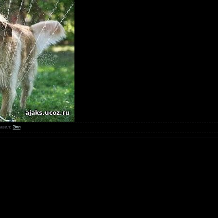
авил
:
Элл