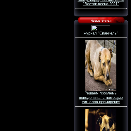
"Восток-весна-2021"
Новые статьи
журнал "Спаниель"
Решаем проблемы
поведения… с помощью
сигналов примирения