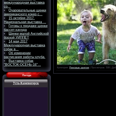
международная выставка
со...
Очаровательные щенки
американского кокер с...
15 октября 2017.
Национальная выставка ...
Готовы к продаже щенки
бассет-хаунда
Щенки малой Английской
борзой УИППЕТ
14 мая 2017
Международная выставка
собак в...
Об изменении
расписания работы клуба.
Выставка собак
"ВОСТОК-ОСЕНЬ-16"...
Категория
:
Ринговые занятия
|
Просмотров
: 508 |
Доб
Погода
Усть-Каменогорск