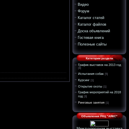
Видео
Форум
Каталог статей
Каталог файлов
Доска объявлений
Гостевая книга
Полезные сайты
Категории раздела
График выставок на 2013 год
[4]
Испытания собак
[5]
Курсинг
[1]
Открытие охоты
[1]
График мероприятий на 2018
год
[3]
Ринговые занятия
[1]
Объявления РКЦ "АЯКС"
Международная выставка