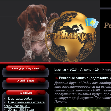
Р
Календарь с музыкой
Главная
»
2018
»
Апрель
»
19
» Ринго
Ринговые занятия (подготовка к
Онлайн радио
Дорогие друзья! Рады вам сообщ
кто зарегистрировался на выста
стоимость занятия - 1000 тенге
На форуме
послушания! Занятия будут прох
инструктор-фигурант Гринкевич 
Выставка собак
Полина.
Национальная выставка
собак "восток-о...
20 мая 2018 года