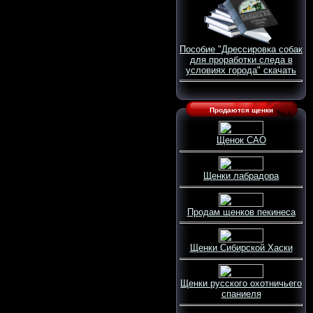
Пособие "Дрессировка собак
для проработки следа в
условиях города" скачать
Продаются щенки
Щенок САО
Щенки лабрадора
Продам щенков пекинеса
Щенки Сибирской Хаски
Щенки русского охотничьего
спаниеля