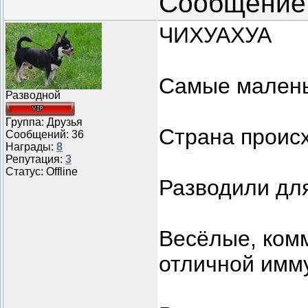
Сообщение
ЧИХУАХУА
Самые малень
Разводной
Группа: Друзья
Страна проис
Сообщений:
36
Награды:
8
Репутация:
3
Статус:
Offline
Разводили для
Весёлые, ком
отличной имм