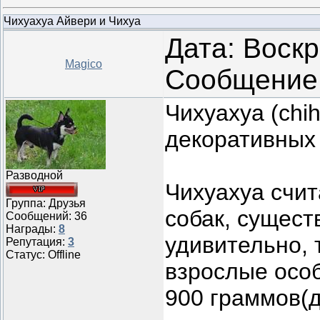
Чихуахуа Айвери и Чихуа
Дата: Воскр
Magico
Сообщение
Чихуахуа (chi
декоративных 
Разводной
Чихуахуа счи
Группа: Друзья
собак, сущест
Сообщений:
36
Награды:
8
удивительно, 
Репутация:
3
Статус:
Offline
взрослые особ
900 граммов(д