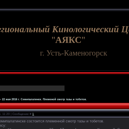
егиональный Кинологический 
"
АЯКС
"
г. Усть-Каменогорск
»
22 мая 2016 г. Семипалатинск. Племеной смотр тазы и тобетов.
6, 11:20 | Сообщение #
1
 Семипалатинске состоится племенной смотр тазы и тобетов.
есу: