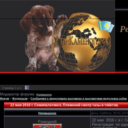
Р
1
Страница
1
из
1
Модератор форума:
Нормашонок
Форум
»
Флудильня
»
Сообщения о предстоящих выставках и выставочная подготовка собак
22 мая 2016 г. Семипалатинск. Племеной смотр тазы и тобетов.
Нормашонок
Дата: Суббота, 30.01.201
22 мая 2016 г. в г.
Разводной
Регистрация по адр