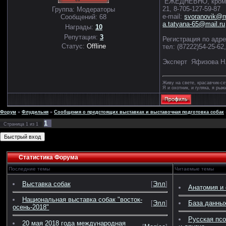
ЕЖЕДНЕВНО, кроме су
21, 8-705-127-59-87
Группа: Модераторы
e-mail:
svoranovik@m
Сообщений:
68
a.tatyana-65@mail.ru
Награды:
10
Репутация:
3
Регистрация по адре
Статус:
Offline
тел: (87222)54-25-62
Эксперт Яфизова Н.
Живу на свете, красавчик-се
Я и охотник, и гуляка, я рыж
Форум
»
Флудильня
»
Сообщения о предстоящих выставках и выставочная подготовка собак
1
Страница
1
из
1
Статистика Форума
Последние темы
Читаемые темы
Выставка собак
[
Элл
]
Анатомия и 
Национальная выставка собак "восток-
[
Элл
]
База данных
осень-2018"
Русская псо
20 мая 2018 года международная