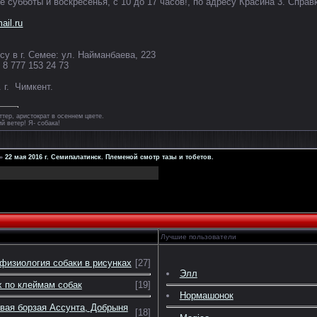
бботы и воскресенья, с 10 до 17 часов!, по адресу Красина 3. Справки 
ail.ru
су в г. Семее: ул. Найманбаева, 223
, 8 777 153 24 73
 г. Чимкент.
ттер, аристократ в осеннем цвете.
ий ветер! Я- собака!
»
22 мая 2016 г. Семипалатинск. Племеной смотр тазы и тобетов.
Лучшие пользователи
физиология собаки в рисунках
[27]
Элл
 по клеймам собак
[19]
Нормашонок
вая борзая Ассунта, Добрыня
[18]