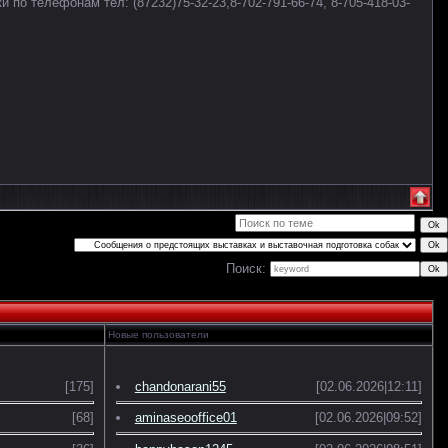
по телефонам тел: (87232)75-32-23,8-702-791-66-74, 8-705-418-03-
Поиск:
Новые пользователи
[175]
chandonarani55
[02.06.2026|12:11]
[68]
aminaseooffice01
[02.06.2026|09:52]