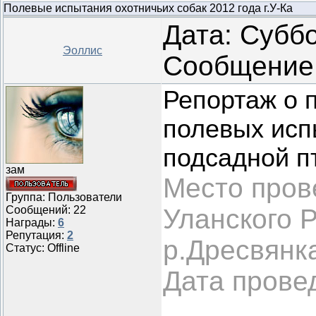
Полевые испытания охотничьих собак 2012 года г.У-Ка
Дата: Суббо
Эоллис
Сообщение
Репортаж о 
полевых исп
подсадной пт
зам
Место пров
Группа: Пользователи
Сообщений:
22
Уланского 
Награды:
6
Репутация:
2
р.Дресвянк
Статус:
Offline
Дата прове