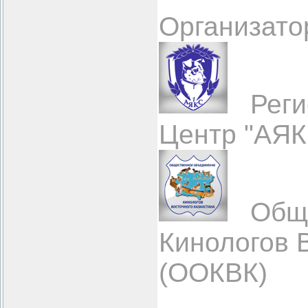
Организато
Регио
Центр "АЯК
Обще
Кинологов 
(ООКВК)