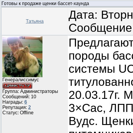
Готовы к продаже щенки бассет-хаунда
Дата: Вторн
Татьяна
Сообщение
Предлагают
породы бас
системы UC
титулованн
Генералиссимус
20.03.17г.
Группа: Администраторы
Сообщений:
10
Награды:
6
3×Сас, ЛПП
Репутация:
2
Статус:
Offline
Вудс. Щенки