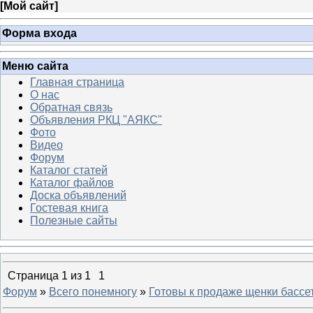
[
Мой сайт
]
Форма входа
Меню сайта
Главная страница
О нас
Обратная связь
Объявления РКЦ "АЯКС"
Фото
Видео
Форум
Каталог статей
Каталог файлов
Доска объявлений
Гостевая книга
Полезные сайты
Страница
1
из
1
1
Форум
»
Всего понемногу
»
Готовы к продаже щенки бассе