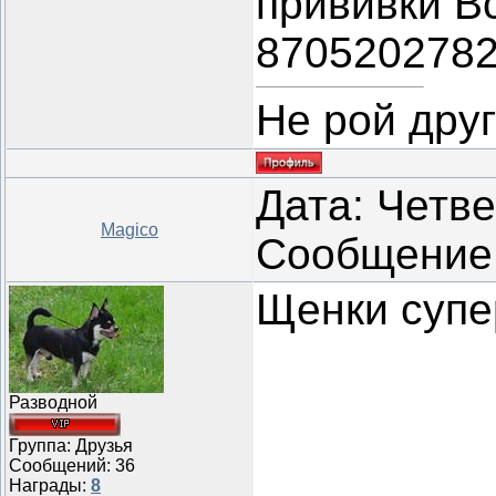
прививки В
870520278
Не рой дру
Дата: Четвер
Magico
Сообщение
Щенки супе
Разводной
Группа: Друзья
Сообщений:
36
Награды:
8