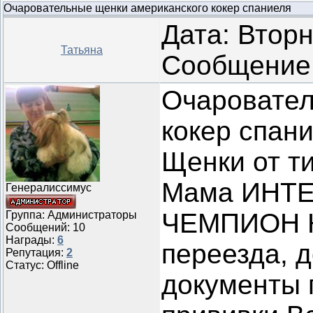
Очаровательные щенки американского кокер спаниеля
Дата: Вторн
Татьяна
Сообщение
Очаровател
кокер спан
Щенки от т
Мама ИНТЕ
Генералиссимус
ЧЕМПИОН К
Группа: Администраторы
Сообщений:
10
Награды:
6
переезда, д
Репутация:
2
Статус:
Offline
документы 