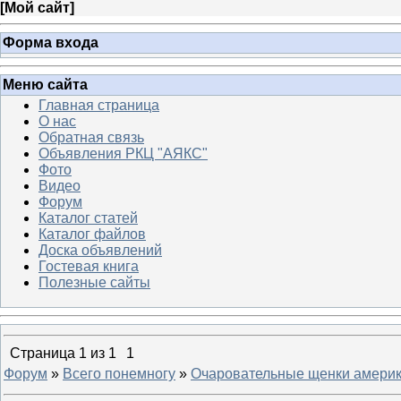
[
Мой сайт
]
Форма входа
Меню сайта
Главная страница
О нас
Обратная связь
Объявления РКЦ "АЯКС"
Фото
Видео
Форум
Каталог статей
Каталог файлов
Доска объявлений
Гостевая книга
Полезные сайты
Страница
1
из
1
1
Форум
»
Всего понемногу
»
Очаровательные щенки америк