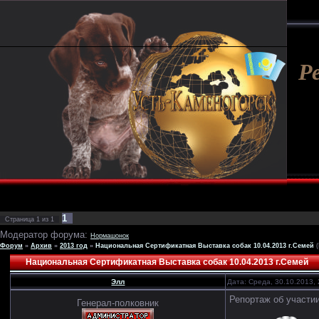
Р
1
Страница
1
из
1
Модератор форума:
Нормашонок
Форум
»
Архив
»
2013 год
»
Национальная Сертификатная Выставка собак 10.04.2013 г.Семей
Национальная Сертификатная Выставка собак 10.04.2013 г.Семей
Элл
Дата: Среда, 30.10.2013,
Репортаж об участии
Генерал-полковник