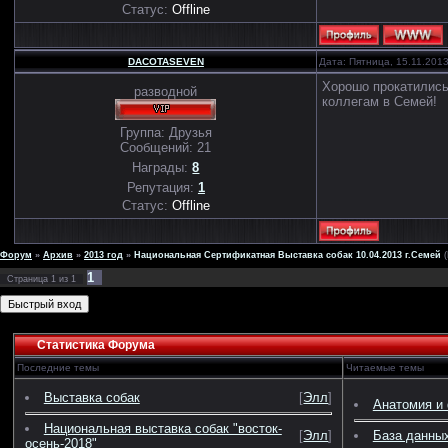
Статус:
Offline
DACOTASEVEN
Дата: Пятница, 15.11.201
Хорошо прокатились 
разводной
коллегам в Семей!
Группа: Друзья
Сообщений:
21
Награды:
8
Репутация:
1
Статус:
Offline
Форум
»
Архив
»
2013 год
»
Национальная Сертификатная Выставка собак 10.04.2013 г.Семей
1
Страница
1
из
1
Статистика Форума
Последние темы
Читаемые темы
Выставка собак
[
Элл
]
Анатомия и 
Национальная выставка собак "восток-
[
Элл
]
База данных
осень-2018"