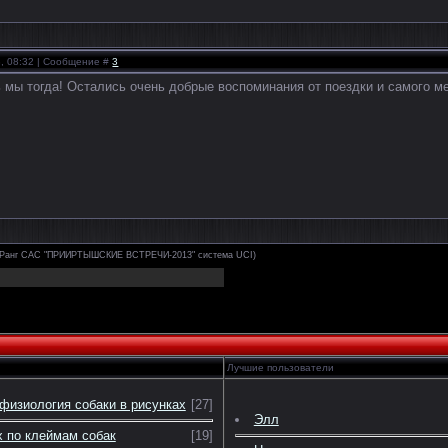
3, 08:32 | Сообщение #
3
мы тогда! Остались очень добрые воспоминания от поездки и самого мер
(Ранг САС "ПРИИРТЫШСКИЕ ВСТРЕЧИ-2013" система UCI)
Лучшие пользователи
физиология собаки в рисунках
[27]
Элл
 по клеймам собак
[19]