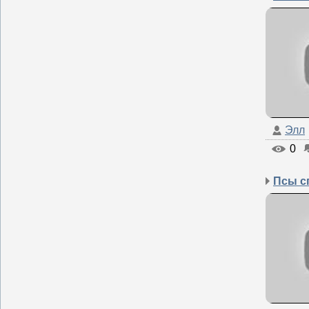
Элл
0