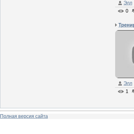
Элл
0
Трени
Элл
1
Полная версия сайта