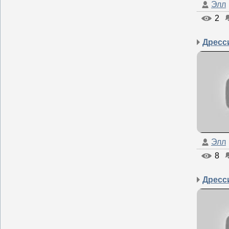
Элл
2
Элл
8