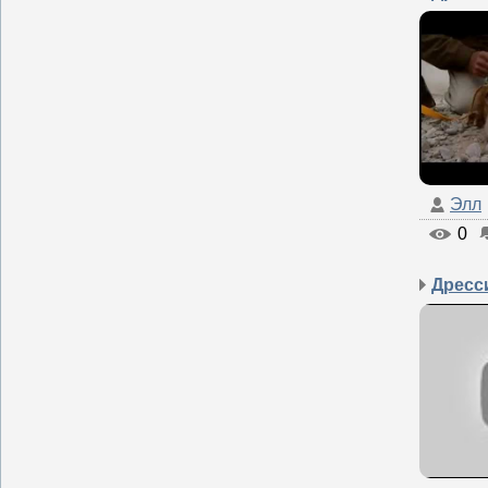
Элл
0