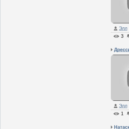
Элл
3
Элл
1