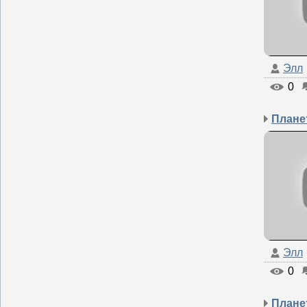
Элл
0
Элл
0