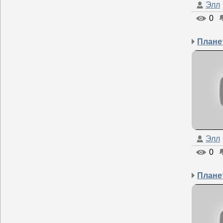
Элл
0
Планет
Элл
0