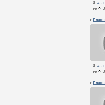
Элл
0
Планет
Элл
0