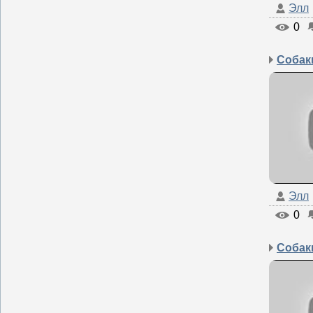
Элл
0
Элл
0