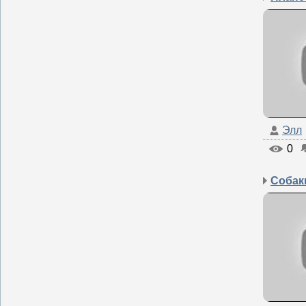
Элл
0
Собаки