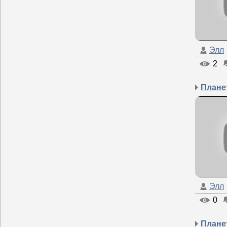
Элл
2
Элл
0
Планет