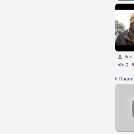
Элл
0