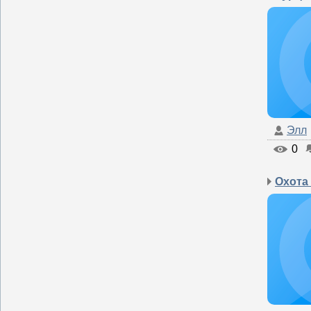
Элл
0