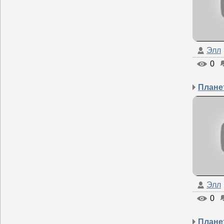
Элл
0
Элл
0
Планет