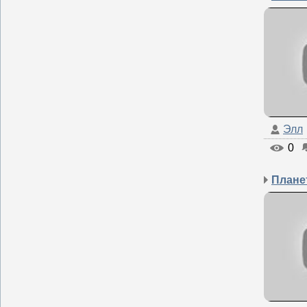
Элл
0