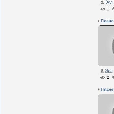
Элл
1
Элл
0