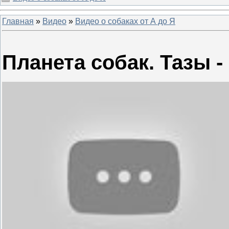
Главная
»
Видео
»
Видео о собаках от А до Я
Планета собак. Тазы -